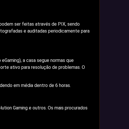
podem ser feitas através de PIX, sendo
ptografadas e auditadas periodicamente para
ao eGaming), a casa segue normas que
porte ativo para resolução de problemas. O
ndendo em média dentro de 6 horas.
lution Gaming e outros. Os mais procurados