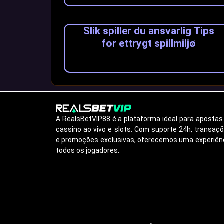
Slik spiller du ansvarlig Tips
for ettrygt spillmiljø
A RealsBetVIP88 é a plataforma ideal para apostas 
cassino ao vivo e slots. Com suporte 24h, transaç
e promoções exclusivas, oferecemos uma experiênc
todos os jogadores.