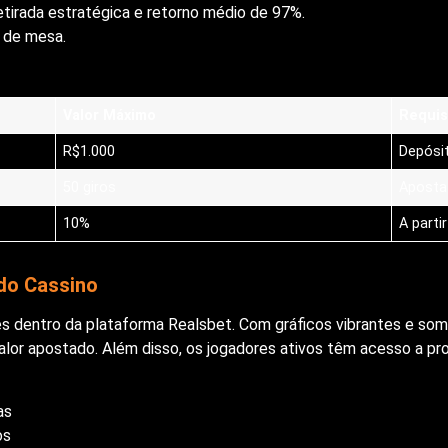
etirada estratégica e retorno médio de 97%.
s de mesa.
Valor Máximo
Requis
R$1.000
Depósi
50 giros
Aposta
10%
A parti
 do Cassino
es dentro da plataforma Realsbet. Com gráficos vibrantes e som
alor apostado. Além disso, os jogadores ativos têm acesso a p
as
os