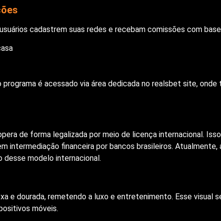
ções
s usuários cadastrem suas redes e recebam comissões com base 
casa
, o programa é acessado via área dedicada no realsbet site, on
era de forma legalizada por meio de licença internacional. Isso 
em intermediação financeira por bancos brasileiros. Atualmente,
 desse modelo internacional.
oxa e dourada, remetendo a luxo e entretenimento. Esse visual s
positivos móveis.