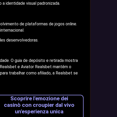
 a identidade visual padronizada.
lvimento de plataformas de jogos online.
internacional.
ndes desenvolvedoras.
ade. O guia de depósito e retirada mostra
r Realsbet e Aviator Realsbet mantêm o
para trabalhar como afiliado, a Realsbet se
Scoprire l'emozione dei
casinò con croupier dal vivo
un'esperienza unica