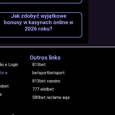
Jak zdobyć wyjątkowe
bonusy w kasynach online w
2026 roku?
Outros links
ção e Login
813bet
to e
betsportbetsport
813bet cassino
lsbet
777 wildbet​
s
580bet reclame aqui